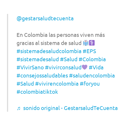
@gestarsaludtecuenta
En Colombia las personas viven más
gracias al sistema de salud
#sistemadesaludcolombia
#EPS
#sistemadesalud
#Salud
#Colombia
#VivirSano
#vivirconsalud
#Vida
#consejossaludables
#saludencolombia
#Salud
#vivirencolombia
#foryou
#colombiatiktok
♬ sonido original - GestarsaludTeCuenta