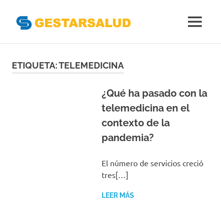
Gestarsal
MENÚ
Asociación
Saltar
de
Empresas
al
ETIQUETA:
TELEMEDICINA
Gestoras
contenido
del
Aseguramiento
¿Qué ha pasado con la
de
telemedicina en el
la
contexto de la
Salud
pandemia?
El número de servicios creció
tres[…]
LEER MÁS