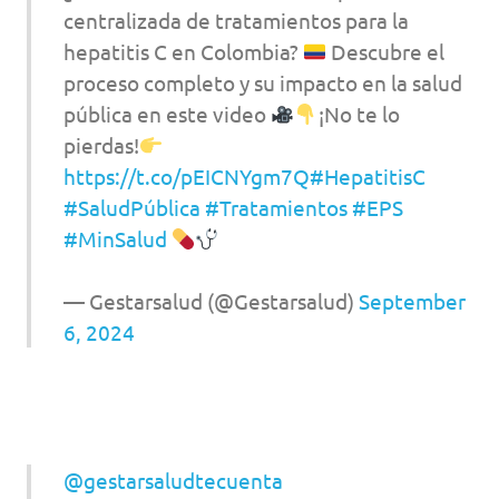
centralizada de tratamientos para la
hepatitis C en Colombia?
Descubre el
proceso completo y su impacto en la salud
pública en este video
¡No te lo
pierdas!
https://t.co/pEICNYgm7Q
#HepatitisC
#SaludPública
#Tratamientos
#EPS
#MinSalud
— Gestarsalud (@Gestarsalud)
September
6, 2024
@gestarsaludtecuenta