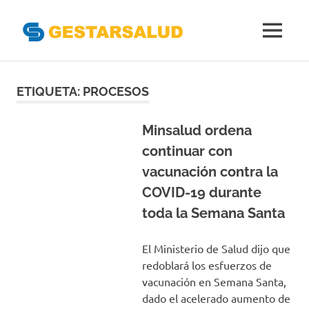
Gestarsal
MENÚ
Asociación
Saltar
de
Empresas
al
ETIQUETA:
PROCESOS
Gestoras
contenido
del
Aseguramiento
Minsalud ordena
de
continuar con
la
vacunación contra la
Salud
COVID-19 durante
toda la Semana Santa
El Ministerio de Salud dijo que
redoblará los esfuerzos de
vacunación en Semana Santa,
dado el acelerado aumento de