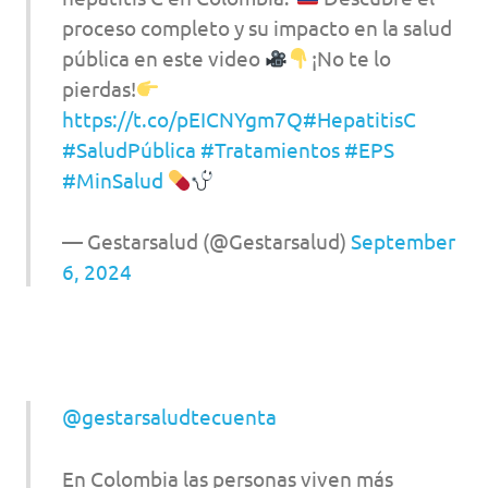
proceso completo y su impacto en la salud
pública en este video
¡No te lo
pierdas!
https://t.co/pEICNYgm7Q
#HepatitisC
#SaludPública
#Tratamientos
#EPS
#MinSalud
— Gestarsalud (@Gestarsalud)
September
6, 2024
@gestarsaludtecuenta
En Colombia las personas viven más