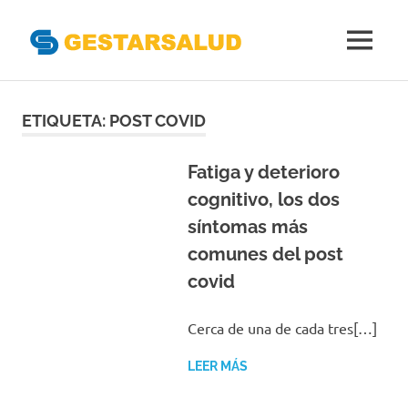
Gestarsal
MENÚ
Asociación
Saltar
de
Empresas
al
ETIQUETA:
POST COVID
Gestoras
contenido
del
Aseguramiento
Fatiga y deterioro
de
cognitivo, los dos
la
síntomas más
Salud
comunes del post
covid
Cerca de una de cada tres[…]
LEER MÁS