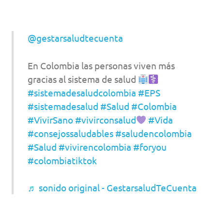
@gestarsaludtecuenta
En Colombia las personas viven más
gracias al sistema de salud
#sistemadesaludcolombia
#EPS
#sistemadesalud
#Salud
#Colombia
#VivirSano
#vivirconsalud
#Vida
#consejossaludables
#saludencolombia
#Salud
#vivirencolombia
#foryou
#colombiatiktok
♬ sonido original - GestarsaludTeCuenta