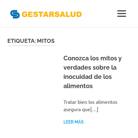
Gestarsal
MENÚ
Asociación
Saltar
de
Empresas
al
ETIQUETA:
MITOS
Gestoras
contenido
del
Aseguramiento
Conozca los mitos y
de
verdades sobre la
la
inocuidad de los
Salud
alimentos
Tratar bien los alimentos
asegura que[…]
LEER MÁS