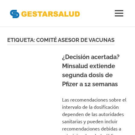
Gestarsal
MENÚ
Asociación
Saltar
de
Empresas
al
ETIQUETA:
COMITÉ ASESOR DE VACUNAS
Gestoras
contenido
del
Aseguramiento
¿Decisión acertada?
de
Minsalud extiende
la
segunda dosis de
Salud
Pfizer a 12 semanas
Las recomendaciones sobre el
intervalo de la dosificación
dependen de las autoridades
sanitarias y pueden incluir
recomendaciones debidas a