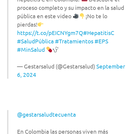
proceso completo y su impacto en la salud
pública en este video
¡No te lo
pierdas!
https://t.co/pEICNYgm7Q
#HepatitisC
#SaludPública
#Tratamientos
#EPS
#MinSalud
— Gestarsalud (@Gestarsalud)
September
6, 2024
@gestarsaludtecuenta
En Colombia las personas viven más