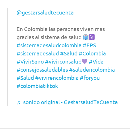
@gestarsaludtecuenta
En Colombia las personas viven más
gracias al sistema de salud
#sistemadesaludcolombia
#EPS
#sistemadesalud
#Salud
#Colombia
#VivirSano
#vivirconsalud
#Vida
#consejossaludables
#saludencolombia
#Salud
#vivirencolombia
#foryou
#colombiatiktok
♬ sonido original - GestarsaludTeCuenta