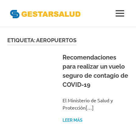
Gestarsal
MENÚ
Asociación
Saltar
de
Empresas
al
ETIQUETA:
AEROPUERTOS
Gestoras
contenido
del
Aseguramiento
Recomendaciones
de
para realizar un vuelo
la
seguro de contagio de
Salud
COVID-19
El Ministerio de Salud y
Protección[…]
LEER MÁS