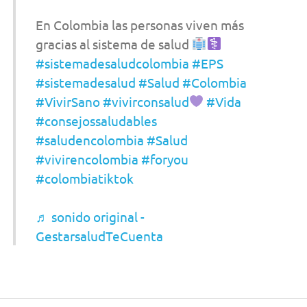
En Colombia las personas viven más
gracias al sistema de salud
#sistemadesaludcolombia
#EPS
#sistemadesalud
#Salud
#Colombia
#VivirSano
#vivirconsalud
#Vida
#consejossaludables
#saludencolombia
#Salud
#vivirencolombia
#foryou
#colombiatiktok
♬ sonido original -
GestarsaludTeCuenta