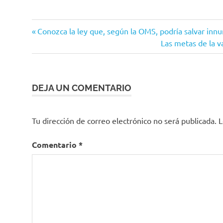
colombia
Entrada
Navegación
Conozca la ley que, según la OMS, podría salvar inn
Coronavirus
anterior:
Siguiente
Las metas de la v
de
entrada:
COVID-
19
entradas
Ministerio
DEJA UN COMENTARIO
de Salud
MinSalud
Tu dirección de correo electrónico no será publicada.
L
OMS
recomendaciones
Comentario
*
vacunación