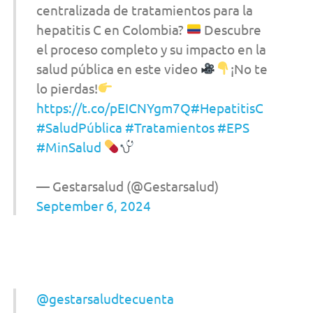
centralizada de tratamientos para la
hepatitis C en Colombia?
Descubre
el proceso completo y su impacto en la
salud pública en este video
¡No te
lo pierdas!
https://t.co/pEICNYgm7Q
#HepatitisC
#SaludPública
#Tratamientos
#EPS
#MinSalud
— Gestarsalud (@Gestarsalud)
September 6, 2024
@gestarsaludtecuenta