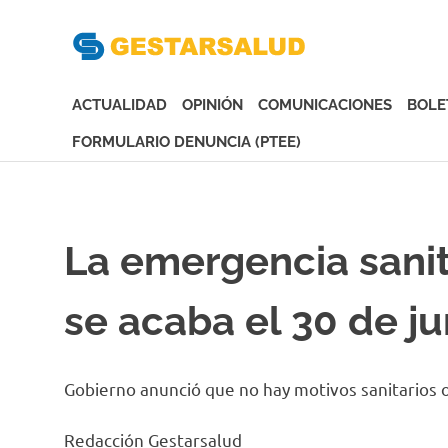
Gesta
Asociación
de
ACTUALIDAD
OPINIÓN
COMUNICACIONES
BOLE
Empresas
Gestoras
FORMULARIO DENUNCIA (PTEE)
del
Saltar
Aseguramiento
al
de
contenido
la
La emergencia sanit
Salud
se acaba el 30 de j
Gobierno anunció que no hay motivos sanitarios
Redacción Gestarsalud