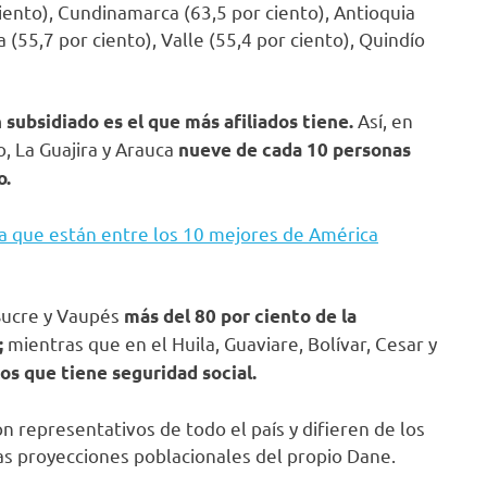
ento), Cundinamarca (63,5 por ciento), Antioquia
a (55,7 por ciento), Valle (55,4 por ciento), Quindío
Así, en
 subsidiado es el que más afiliados tiene.
, La Guajira y Arauca
nueve de cada 10 personas
o.
a que están entre los 10 mejores de América
Sucre y Vaupés
más del 80 por ciento de la
mientras que en el Huila, Guaviare, Bolívar, Cesar y
;
os que tiene seguridad social.
n representativos de todo el país y difieren de los
as proyecciones poblacionales del propio Dane.