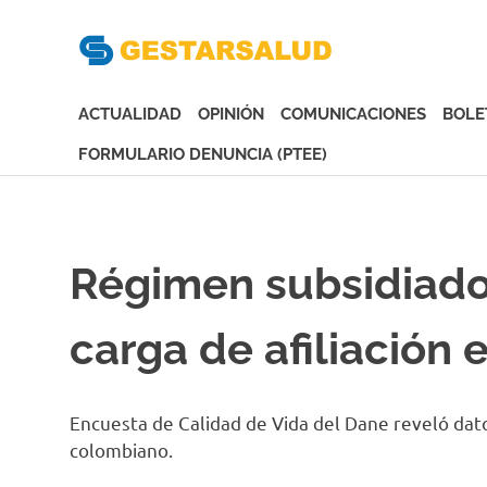
Gesta
Asociación
de
ACTUALIDAD
OPINIÓN
COMUNICACIONES
BOLE
Empresas
Gestoras
FORMULARIO DENUNCIA (PTEE)
del
Saltar
Aseguramiento
al
de
contenido
la
Régimen subsidiado
Salud
carga de afiliación 
Encuesta de Calidad de Vida del Dane reveló dat
colombiano.