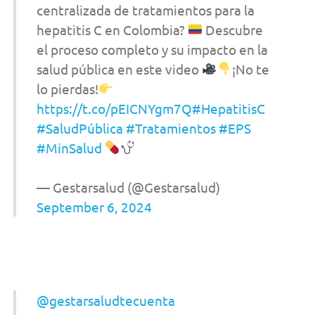
centralizada de tratamientos para la
hepatitis C en Colombia?
Descubre
el proceso completo y su impacto en la
salud pública en este video
¡No te
lo pierdas!
https://t.co/pEICNYgm7Q
#HepatitisC
#SaludPública
#Tratamientos
#EPS
#MinSalud
— Gestarsalud (@Gestarsalud)
September 6, 2024
@gestarsaludtecuenta