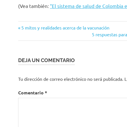
(Vea también:
“El sistema de salud de Colombia 
colombia
Entrada
Navegación
5 mitos y realidades acerca de la vacunación
Dane
anterior:
Siguiente
5 respuestas par
de
entrada:
encuesta
de
entradas
Calidad
de Vida
DEJA UN COMENTARIO
2021
Regimen
Tu dirección de correo electrónico no será publicada.
L
Contributivo
Régimen
Comentario
*
subsidiado