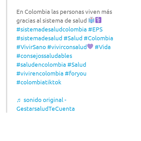
En Colombia las personas viven más
gracias al sistema de salud
#sistemadesaludcolombia
#EPS
#sistemadesalud
#Salud
#Colombia
#VivirSano
#vivirconsalud
#Vida
#consejossaludables
#saludencolombia
#Salud
#vivirencolombia
#foryou
#colombiatiktok
♬ sonido original -
GestarsaludTeCuenta