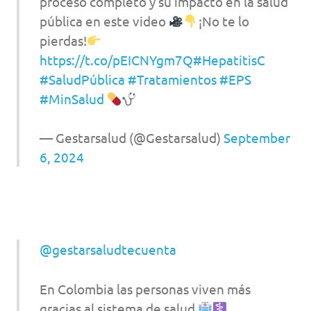
proceso completo y su impacto en la salud
pública en este video
¡No te lo
pierdas!
https://t.co/pEICNYgm7Q
#HepatitisC
#SaludPública
#Tratamientos
#EPS
#MinSalud
— Gestarsalud (@Gestarsalud)
September
6, 2024
@gestarsaludtecuenta
En Colombia las personas viven más
gracias al sistema de salud