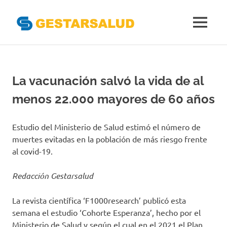
Gestarsal
MENÚ
Asociación
Saltar
de
al
Empresas
Gestoras
contenido
La vacunación salvó la vida de al
del
Aseguramiento
menos 22.000 mayores de 60 años
de
la
Salud
Estudio del Ministerio de Salud estimó el número de
muertes evitadas en la población de más riesgo frente
al covid-19.
Redacción Gestarsalud
La revista científica ‘F1000research’ publicó esta
semana el estudio ‘Cohorte Esperanza’, hecho por el
Ministerio de Salud y según el cual en el 2021 el Plan