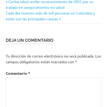
Entrada
Navegación
Gestarsalud recibe reconocimiento de OISS por su
Coronavirus
anterior:
trabajo en aseguramiento en salud
de
Siguiente
Cada día mueren más de mil personas en Colombia y
COVID-
entrada:
estas son las principales causas
19
entradas
Ministerio
de Salud
MinSalud
DEJA UN COMENTARIO
OMS
recomendaciones
Tu dirección de correo electrónico no será publicada.
Los
salud
campos obligatorios están marcados con
*
vacuna
Comentario
*
vacunación