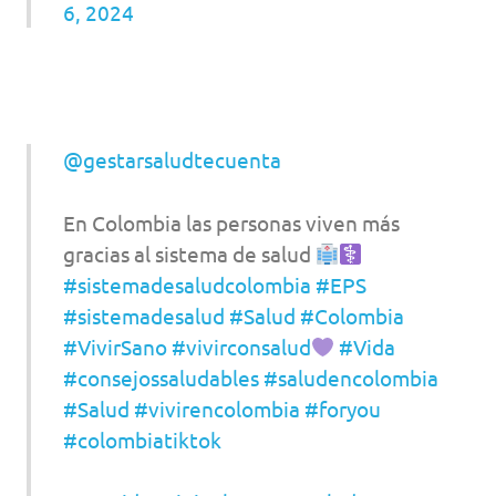
6, 2024
@gestarsaludtecuenta
En Colombia las personas viven más
gracias al sistema de salud
#sistemadesaludcolombia
#EPS
#sistemadesalud
#Salud
#Colombia
#VivirSano
#vivirconsalud
#Vida
#consejossaludables
#saludencolombia
#Salud
#vivirencolombia
#foryou
#colombiatiktok