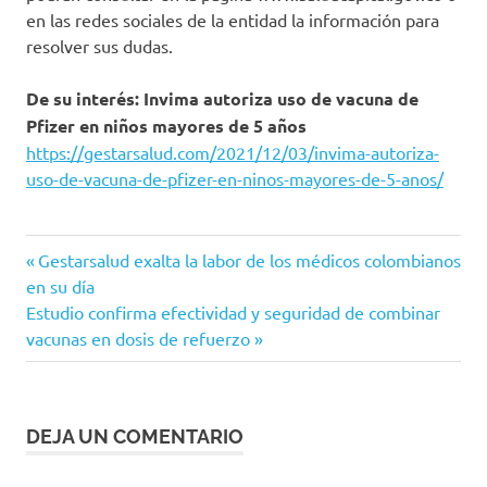
en las redes sociales de la entidad la información para
resolver sus dudas.
De su interés: Invima autoriza uso de vacuna de
Pfizer en niños mayores de 5 años
https://gestarsalud.com/2021/12/03/invima-autoriza-
uso-de-vacuna-de-pfizer-en-ninos-mayores-de-5-anos/
Bogotá
Entrada
Navegación
Gestarsalud exalta la labor de los médicos colombianos
COVID-
anterior:
en su día
de
19
Siguiente
Estudio confirma efectividad y seguridad de combinar
entrada:
vacunas en dosis de refuerzo
MinSalud
entradas
vacunación
DEJA UN COMENTARIO