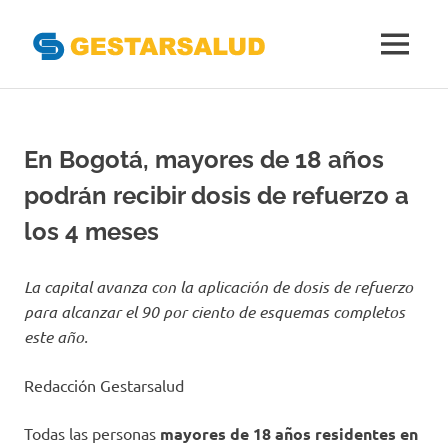
Gestarsal
MENÚ
Asociación
Saltar
de
al
Empresas
Gestoras
contenido
En Bogotá, mayores de 18 años
del
Aseguramiento
podrán recibir dosis de refuerzo a
de
la
los 4 meses
Salud
La capital avanza con la aplicación de dosis de refuerzo
para alcanzar el 90 por ciento de esquemas completos
este año.
Redacción Gestarsalud
Todas las personas
mayores de 18 años residentes en