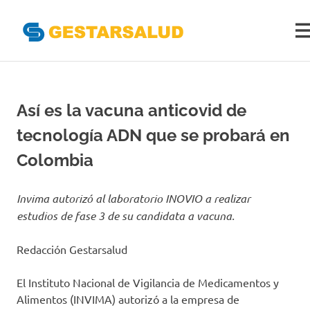
Gestarsal
ME
Asociación
Saltar
de
al
Empresas
Gestoras
contenido
Así es la vacuna anticovid de
del
Aseguramiento
tecnología ADN que se probará en
de
la
Colombia
Salud
Invima autorizó al laboratorio INOVIO a realizar
estudios de fase 3 de su candidata a vacuna.
Redacción Gestarsalud
El Instituto Nacional de Vigilancia de Medicamentos y
Alimentos (INVIMA) autorizó a la empresa de