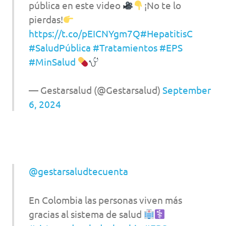
pública en este video
¡No te lo
pierdas!
https://t.co/pEICNYgm7Q
#HepatitisC
#SaludPública
#Tratamientos
#EPS
#MinSalud
— Gestarsalud (@Gestarsalud)
September
6, 2024
@gestarsaludtecuenta
En Colombia las personas viven más
gracias al sistema de salud