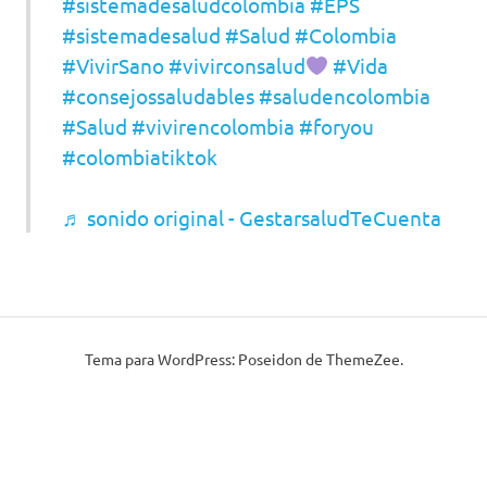
#sistemadesaludcolombia
#EPS
#sistemadesalud
#Salud
#Colombia
#VivirSano
#vivirconsalud
#Vida
#consejossaludables
#saludencolombia
#Salud
#vivirencolombia
#foryou
#colombiatiktok
♬ sonido original - GestarsaludTeCuenta
Tema para WordPress: Poseidon de ThemeZee.