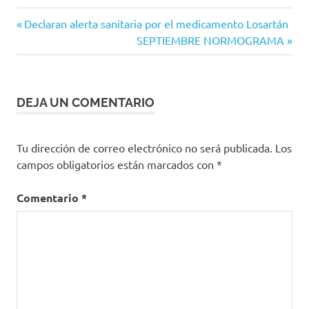
COVID-
Entrada
Navegación
Declaran alerta sanitaria por el medicamento Losartán
19
anterior:
Siguiente
SEPTIEMBRE NORMOGRAMA
de
Invima
entrada:
entradas
DEJA UN COMENTARIO
Tu dirección de correo electrónico no será publicada.
Los
campos obligatorios están marcados con
*
Comentario
*