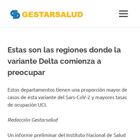
Gestarsal
MENÚ
Asociación
Saltar
de
al
Empresas
Gestoras
contenido
Estas son las regiones donde la
del
Aseguramiento
variante Delta comienza a
de
la
preocupar
Salud
Estos departamentos tienen una proporción mayor de
casos de esta variante del Sars-CoV-2 y mayores tasas
de ocupación UCI.
Redacción Gestarsalud
Un informe preliminar del Instituto Nacional de Salud