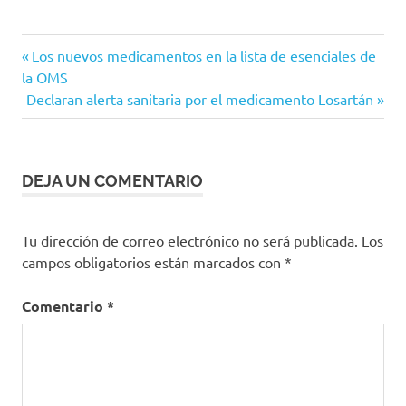
Coronavirus
Entrada
Navegación
Los nuevos medicamentos en la lista de esenciales de
COVID-
anterior:
la OMS
de
19
Siguiente
Declaran alerta sanitaria por el medicamento Losartán
entrada:
Ministerio
entradas
de Salud
vacuna
DEJA UN COMENTARIO
Variante
Delta
Tu dirección de correo electrónico no será publicada.
Los
campos obligatorios están marcados con
*
Comentario
*