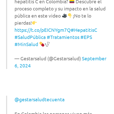
hepatitis C en Colombia?
Descubre el
proceso completo y su impacto en la salud
pública en este video
¡No te lo
pierdas!
https://t.co/pEICNYgm7Q
#HepatitisC
#SaludPública
#Tratamientos
#EPS
#MinSalud
— Gestarsalud (@Gestarsalud)
September
6, 2024
@gestarsaludtecuenta
En Colombia las personas viven más