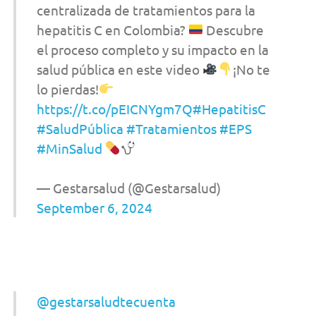
centralizada de tratamientos para la
hepatitis C en Colombia?
Descubre
el proceso completo y su impacto en la
salud pública en este video
¡No te
lo pierdas!
https://t.co/pEICNYgm7Q
#HepatitisC
#SaludPública
#Tratamientos
#EPS
#MinSalud
— Gestarsalud (@Gestarsalud)
September 6, 2024
@gestarsaludtecuenta