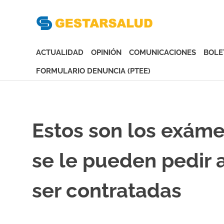
Gesta
Asociación
de
ACTUALIDAD
OPINIÓN
COMUNICACIONES
BOLE
Empresas
Gestoras
FORMULARIO DENUNCIA (PTEE)
del
Saltar
Aseguramiento
al
de
contenido
la
Estos son los exám
Salud
se le pueden pedir 
ser contratadas