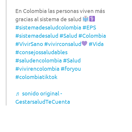
En Colombia las personas viven más
gracias al sistema de salud
#sistemadesaludcolombia
#EPS
#sistemadesalud
#Salud
#Colombia
#VivirSano
#vivirconsalud
#Vida
#consejossaludables
#saludencolombia
#Salud
#vivirencolombia
#foryou
#colombiatiktok
♬ sonido original -
GestarsaludTeCuenta