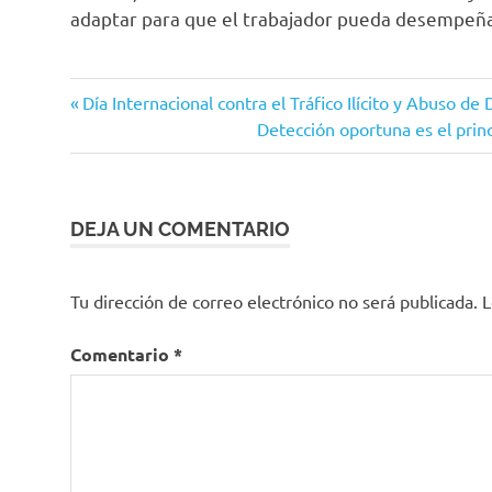
adaptar para que el trabajador pueda desempeñar
Condiciones
Entrada
Navegación
Día Internacional contra el Tráfico Ilícito y Abuso de
Consentimiento
anterior:
Siguiente
Detección oportuna es el princ
de
entrada:
Contratación
de personal
entradas
Corte
DEJA UN COMENTARIO
Constitucional
derechos
laborales
Tu dirección de correo electrónico no será publicada.
L
embarazo
Comentario
*
Empleador
exámenes
de
ingreso
ministerio