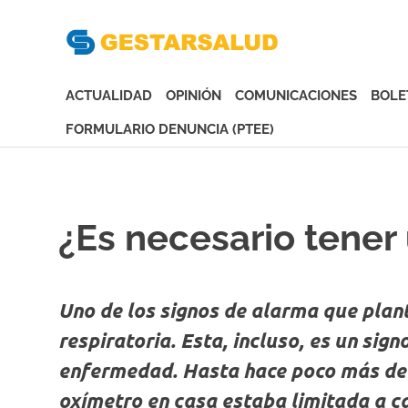
Gesta
Asociación
de
ACTUALIDAD
OPINIÓN
COMUNICACIONES
BOLE
Empresas
Gestoras
FORMULARIO DENUNCIA (PTEE)
del
Saltar
Aseguramiento
al
de
contenido
la
¿Es necesario tener
Salud
Uno de los signos de alarma que plant
respiratoria. Esta, incluso, es un sign
enfermedad. Hasta hace poco más de 
oxímetro en casa estaba limitada a c