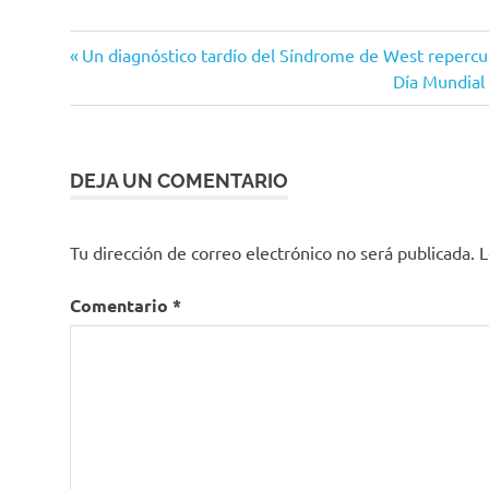
Coronavirus
Entrada
Navegación
Un diagnóstico tardío del Síndrome de West repercu
COVID-
anterior:
Siguiente
Día Mundial 
de
19
entrada:
ecomendaciones
entradas
Importancia
DEJA UN COMENTARIO
manejo
en casa
Tu dirección de correo electrónico no será publicada.
L
Ministerio
de Salud
Comentario
*
MinSalud
niveles de
saturación
oxígeno
Oxímetro
respirar