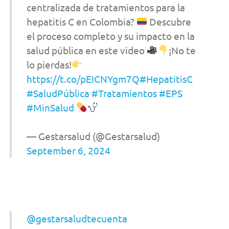
centralizada de tratamientos para la
hepatitis C en Colombia?
Descubre
el proceso completo y su impacto en la
salud pública en este video
¡No te
lo pierdas!
https://t.co/pEICNYgm7Q
#HepatitisC
#SaludPública
#Tratamientos
#EPS
#MinSalud
— Gestarsalud (@Gestarsalud)
September 6, 2024
@gestarsaludtecuenta