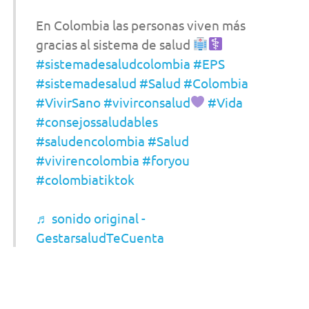
En Colombia las personas viven más
gracias al sistema de salud
#sistemadesaludcolombia
#EPS
#sistemadesalud
#Salud
#Colombia
#VivirSano
#vivirconsalud
#Vida
#consejossaludables
#saludencolombia
#Salud
#vivirencolombia
#foryou
#colombiatiktok
♬ sonido original -
GestarsaludTeCuenta