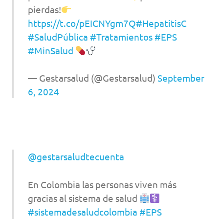
pierdas!
https://t.co/pEICNYgm7Q
#HepatitisC
#SaludPública
#Tratamientos
#EPS
#MinSalud
— Gestarsalud (@Gestarsalud)
September
6, 2024
@gestarsaludtecuenta
En Colombia las personas viven más
gracias al sistema de salud
#sistemadesaludcolombia
#EPS