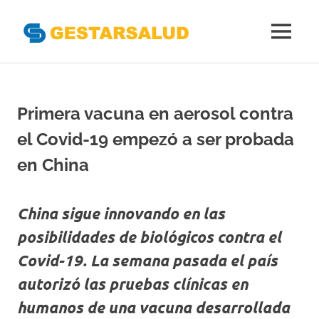
Gestarsal
MENÚ
Asociación
Saltar
de
al
Empresas
Gestoras
contenido
Primera vacuna en aerosol contra
del
Aseguramiento
el Covid-19 empezó a ser probada
de
la
en China
Salud
China sigue innovando en las
posibilidades de biológicos contra el
Covid-19. La semana pasada el país
autorizó las pruebas clínicas en
humanos de una vacuna desarrollada