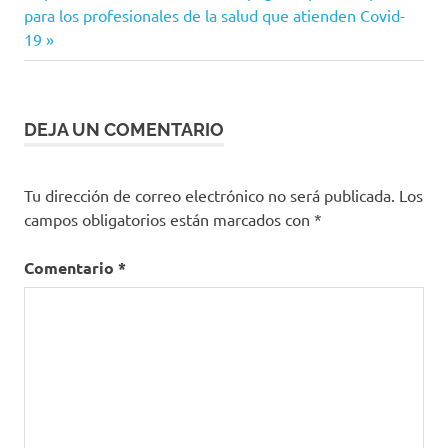
entrada:
para los profesionales de la salud que atienden Covid-
19
entradas
19
inmunidad
pruebas
en
humanos
DEJA UN COMENTARIO
vacuna
Tu dirección de correo electrónico no será publicada.
Los
campos obligatorios están marcados con
*
Comentario
*