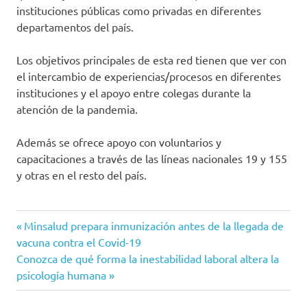
instituciones públicas como privadas en diferentes
departamentos del país.
Los objetivos principales de esta red tienen que ver con
el intercambio de experiencias/procesos en diferentes
instituciones y el apoyo entre colegas durante la
atención de la pandemia.
Además se ofrece apoyo con voluntarios y
capacitaciones a través de las líneas nacionales 19 y 155
y otras en el resto del país.
Consultas
Entrada
Navegación
Minsalud prepara inmunización antes de la llegada de
online
anterior:
vacuna contra el Covid-19
de
Coronavirus
Siguiente
Conozca de qué forma la inestabilidad laboral altera la
entrada:
psicología humana
COVID-
entradas
19