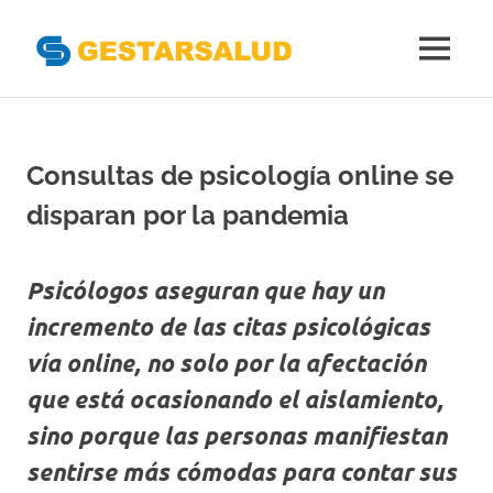
Gestarsal
MENÚ
Asociación
Saltar
de
al
Empresas
Gestoras
contenido
Consultas de psicología online se
del
Aseguramiento
disparan por la pandemia
de
la
Salud
Psicólogos aseguran que hay un
incremento de las citas psicológicas
vía online, no solo por la afectación
que está ocasionando el aislamiento,
sino porque las personas manifiestan
sentirse más cómodas para contar sus