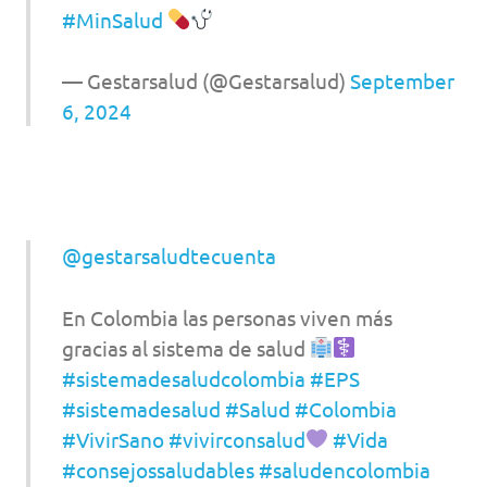
#MinSalud
— Gestarsalud (@Gestarsalud)
September
6, 2024
@gestarsaludtecuenta
En Colombia las personas viven más
gracias al sistema de salud
#sistemadesaludcolombia
#EPS
#sistemadesalud
#Salud
#Colombia
#VivirSano
#vivirconsalud
#Vida
#consejossaludables
#saludencolombia