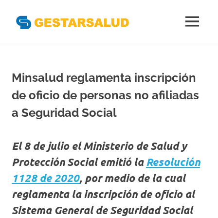
Gestarsal
MENÚ
Asociación
Saltar
de
al
Empresas
Gestoras
contenido
Minsalud reglamenta inscripción
del
Aseguramiento
de oficio de personas no afiliadas
de
la
a Seguridad Social
Salud
El 8 de julio el Ministerio de Salud y
Protección Social emitió la
Resolución
1128 de 2020
, por medio de la cual
reglamenta la inscripción de oficio al
Sistema General de Seguridad Social