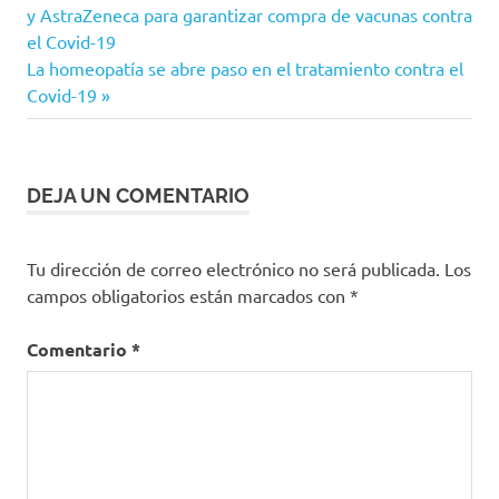
eps
anterior:
y AstraZeneca para garantizar compra de vacunas contra
de
el Covid-19
inscripción
Siguiente
La homeopatía se abre paso en el tratamiento contra el
ips
entradas
entrada:
Covid-19
MinSalud
Resolución
1128
DEJA UN COMENTARIO
SGSSS
Superintendencia
Nacional de Salud
Tu dirección de correo electrónico no será publicada.
Los
campos obligatorios están marcados con
*
Comentario
*