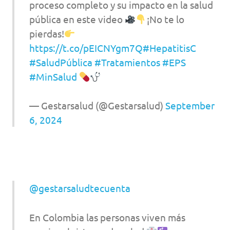
proceso completo y su impacto en la salud
pública en este video
¡No te lo
pierdas!
https://t.co/pEICNYgm7Q
#HepatitisC
#SaludPública
#Tratamientos
#EPS
#MinSalud
— Gestarsalud (@Gestarsalud)
September
6, 2024
@gestarsaludtecuenta
En Colombia las personas viven más