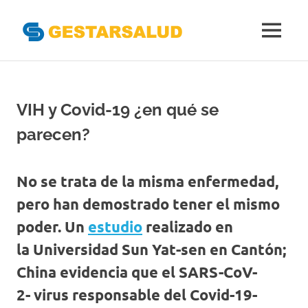
Gestarsal
MENÚ
Asociación
Saltar
de
al
Empresas
Gestoras
contenido
VIH y Covid-19 ¿en qué se
del
Aseguramiento
parecen?
de
la
Salud
No se trata de la misma enfermedad,
pero han demostrado tener el mismo
poder. Un
estudio
realizado en
la Universidad Sun Yat-sen en Cantón;
China evidencia que el SARS-CoV-
2- virus responsable del Covid-19-