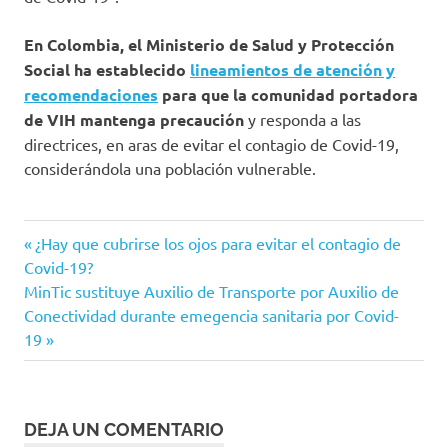
En Colombia, el Ministerio de Salud y Protección
Social ha establecido
lineamientos de atención y
recomendaciones
para que la comunidad portadora
de VIH mantenga precaución
y responda a las
directrices, en aras de evitar el contagio de Covid-19,
considerándola una población vulnerable.
China
Entrada
Navegación
¿Hay que cubrirse los ojos para evitar el contagio de
Coronavirus
anterior:
Covid-19?
de
Siguiente
MinTic sustituye Auxilio de Transporte por Auxilio de
COVID-
entrada:
Conectividad durante emegencia sanitaria por Covid-
19
entradas
19
Descubrimiento
ONUSIDA
recomendaciones
DEJA UN COMENTARIO
Semejanzas