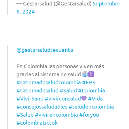
— Gestarsalud (@Gestarsalud)
September
6, 2024
@gestarsaludtecuenta
En Colombia las personas viven más
gracias al sistema de salud
#sistemadesaludcolombia
#EPS
#sistemadesalud
#Salud
#Colombia
#VivirSano
#vivirconsalud
#Vida
#consejossaludables
#saludencolombia
#Salud
#vivirencolombia
#foryou
#colombiatiktok