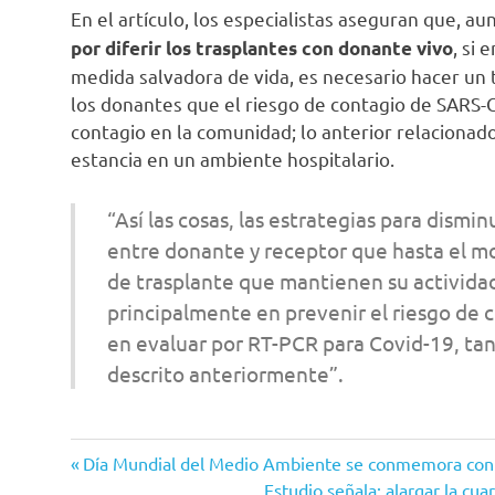
En el artículo, los especialistas aseguran que, a
, si
por diferir los trasplantes con donante vivo
medida salvadora de vida, es necesario hacer un t
los donantes que el riesgo de contagio de SARS-
contagio en la comunidad; lo anterior relacionado
estancia en un ambiente hospitalario.
“Así las cosas, las estrategias para dismi
entre donante y receptor que hasta el 
de trasplante que mantienen su activida
principalmente en prevenir el riesgo de 
en evaluar por RT-PCR para Covid-19, tan
descrito anteriormente”.
Cámara de
Entrada
Navegación
Día Mundial del Medio Ambiente se conmemora con me
Representantes
anterior:
Siguiente
Estudio señala: alargar la cu