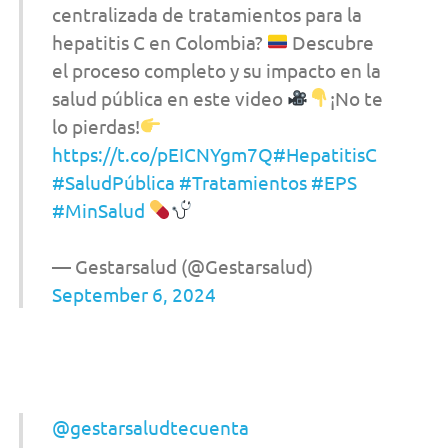
centralizada de tratamientos para la
hepatitis C en Colombia?
Descubre
el proceso completo y su impacto en la
salud pública en este video
¡No te
lo pierdas!
https://t.co/pEICNYgm7Q
#HepatitisC
#SaludPública
#Tratamientos
#EPS
#MinSalud
— Gestarsalud (@Gestarsalud)
September 6, 2024
@gestarsaludtecuenta