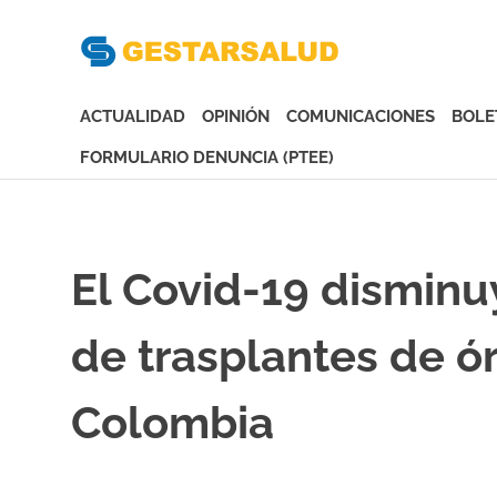
Gesta
Asociación
de
ACTUALIDAD
OPINIÓN
COMUNICACIONES
BOLE
Empresas
Gestoras
FORMULARIO DENUNCIA (PTEE)
del
Saltar
Aseguramiento
al
de
contenido
la
El Covid-19 dismin
Salud
de trasplantes de ór
Colombia