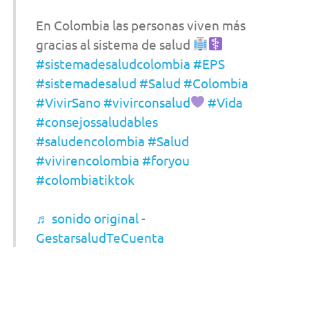
En Colombia las personas viven más
gracias al sistema de salud
#sistemadesaludcolombia
#EPS
#sistemadesalud
#Salud
#Colombia
#VivirSano
#vivirconsalud
#Vida
#consejossaludables
#saludencolombia
#Salud
#vivirencolombia
#foryou
#colombiatiktok
♬ sonido original -
GestarsaludTeCuenta