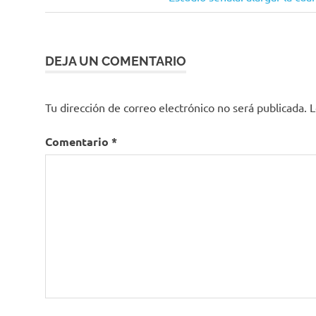
de
Clínica
entrada:
El
entradas
Country
colombia
DEJA UN COMENTARIO
corazon
Coronavirus
Tu dirección de correo electrónico no será publicada.
L
COVID-
19
Comentario
*
Donante
Gabriel
Santos
INS
Instituto
Nacional
de Salud
órganos
Revista