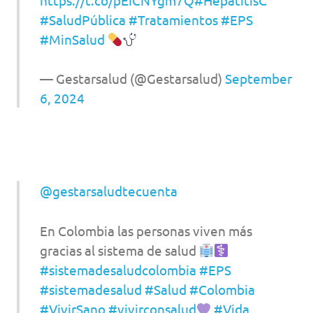
#SaludPública
#Tratamientos
#EPS
#MinSalud
— Gestarsalud (@Gestarsalud)
September
6, 2024
@gestarsaludtecuenta
En Colombia las personas viven más
gracias al sistema de salud
#sistemadesaludcolombia
#EPS
#sistemadesalud
#Salud
#Colombia
#VivirSano
#vivirconsalud
#Vida