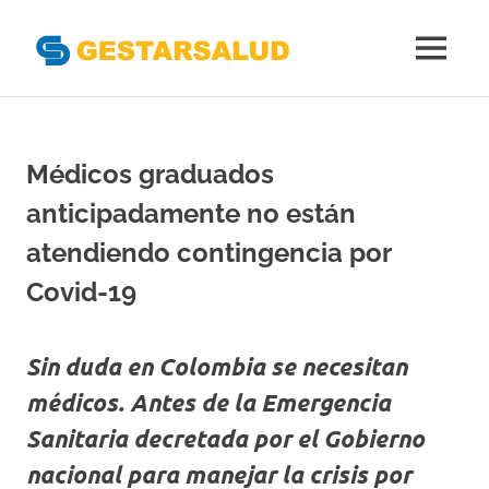
Gestarsal
MENÚ
Asociación
Saltar
de
al
Empresas
Gestoras
contenido
Médicos graduados
del
Aseguramiento
anticipadamente no están
de
la
atendiendo contingencia por
Salud
Covid-19
Sin duda en Colombia se necesitan
médicos. Antes de la Emergencia
Sanitaria decretada por el Gobierno
nacional para manejar la crisis por