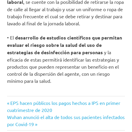
laboral
, se cuente con la posibilidad de retirarse la ropa
de calle al llegar al trabajo y usar un uniforme o ropa de
trabajo frecuente el cual se debe retirar y destinar para
lavado al final de la jornada laboral.
• El
desarrollo de estudios científicos que permitan
evaluar el riesgo sobre la salud del uso de
estrategias de desinfección para personas
y la
eficacia de estas permitirá identificar las estrategias y
productos que pueden representar un beneficio en el
control de la dispersión del agente, con un riesgo
mínimo para la salud.
Cabinas de
Entrada
Navegación
EPS hacen públicos los pagos hechos a IPS en primer
Desinfección
anterior:
cuatrimestre de 2020
de
Contraindicación
Siguiente
Wuhan anunció el alta de todos sus pacientes infectados
entrada:
por Covid-19
COVID-
entradas
19