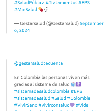
#SaludPública
#Tratamientos
#EPS
#MinSalud
— Gestarsalud (@Gestarsalud)
September
6, 2024
@gestarsaludtecuenta
En Colombia las personas viven más
gracias al sistema de salud
#sistemadesaludcolombia
#EPS
#sistemadesalud
#Salud
#Colombia
#VivirSano
#vivirconsalud
#Vida