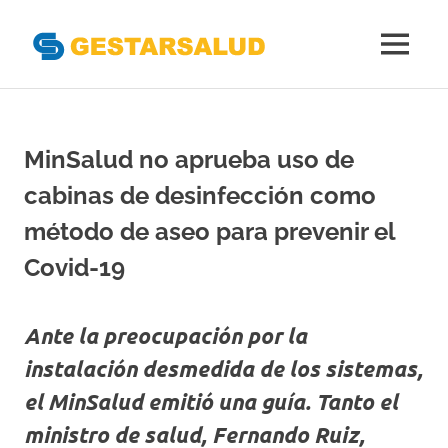
Gestarsal
MENÚ
Asociación
Saltar
de
al
Empresas
Gestoras
contenido
MinSalud no aprueba uso de
del
Aseguramiento
cabinas de desinfección como
de
la
método de aseo para prevenir el
Salud
Covid-19
Ante la preocupación por la
instalación desmedida de los sistemas,
el MinSalud emitió una guía. Tanto el
ministro de salud, Fernando Ruiz,