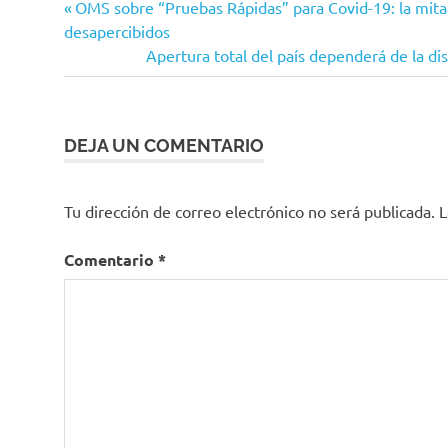
Entrada
Navegación
OMS sobre “Pruebas Rápidas” para Covid-19: la mitad
Coronavirus
anterior:
desapercibidos
de
Siguiente
Apertura total del país dependerá de la dis
COVID-
entrada:
19
entradas
Orza
DEJA UN COMENTARIO
Tu dirección de correo electrónico no será publicada.
L
Comentario
*