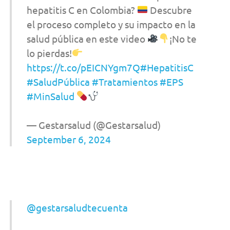
hepatitis C en Colombia?
Descubre
el proceso completo y su impacto en la
salud pública en este video
¡No te
lo pierdas!
https://t.co/pEICNYgm7Q
#HepatitisC
#SaludPública
#Tratamientos
#EPS
#MinSalud
— Gestarsalud (@Gestarsalud)
September 6, 2024
@gestarsaludtecuenta