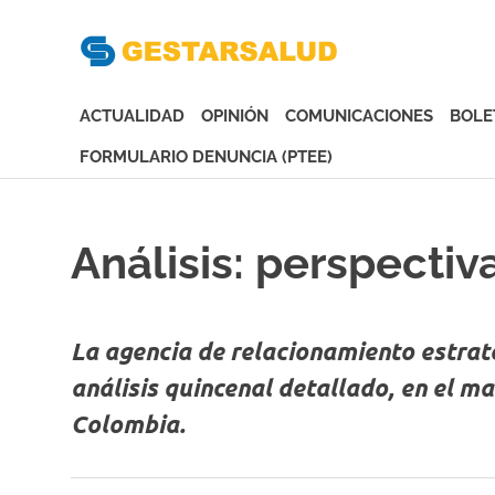
Gesta
Asociación
de
ACTUALIDAD
OPINIÓN
COMUNICACIONES
BOLE
Empresas
Gestoras
FORMULARIO DENUNCIA (PTEE)
del
Saltar
Aseguramiento
al
de
contenido
Análisis: perspectiv
la
Salud
La agencia de relacionamiento estrat
análisis quincenal detallado, en el m
Colombia.
Análisis