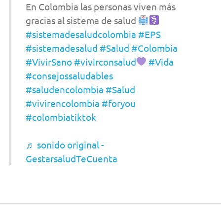
En Colombia las personas viven más
gracias al sistema de salud
#sistemadesaludcolombia
#EPS
#sistemadesalud
#Salud
#Colombia
#VivirSano
#vivirconsalud
#Vida
#consejossaludables
#saludencolombia
#Salud
#vivirencolombia
#foryou
#colombiatiktok
♬ sonido original -
GestarsaludTeCuenta