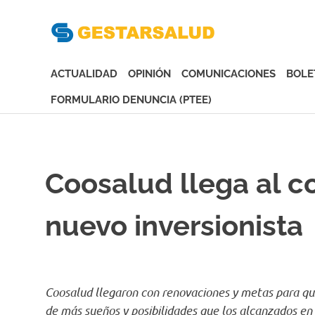
Gesta
Asociación
de
ACTUALIDAD
OPINIÓN
COMUNICACIONES
BOLE
Empresas
Gestoras
FORMULARIO DENUNCIA (PTEE)
del
Saltar
Aseguramiento
al
de
contenido
la
Coosalud llega al c
Salud
nuevo inversionista
Coosalud llegaron con renovaciones y metas para que
de más sueños y posibilidades que los alcanzados en