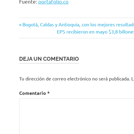
Fuente:
portafolio.co
Coosalud
Entrada
Navegación
Bogotá, Caldas y Antioquia, con los mejores resulta
eps
anterior:
Siguiente
EPS recibieron en mayo $3,8 billones
de
entrada:
Sistema
de
entradas
salud
DEJA UN COMENTARIO
Tu dirección de correo electrónico no será publicada.
L
Comentario
*