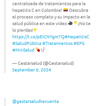
centralizada de tratamientos para la
hepatitis C en Colombia?
Descubre
el proceso completo y su impacto en la
salud pública en este video
¡No te
lo pierdas!
https://t.co/pEICNYgm7Q
#HepatitisC
#SaludPública
#Tratamientos
#EPS
#MinSalud
— Gestarsalud (@Gestarsalud)
September 6, 2024
@gestarsaludtecuenta