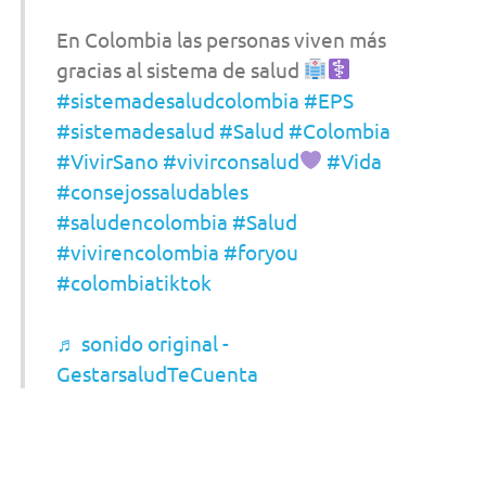
En Colombia las personas viven más
gracias al sistema de salud
#sistemadesaludcolombia
#EPS
#sistemadesalud
#Salud
#Colombia
#VivirSano
#vivirconsalud
#Vida
#consejossaludables
#saludencolombia
#Salud
#vivirencolombia
#foryou
#colombiatiktok
♬ sonido original -
GestarsaludTeCuenta