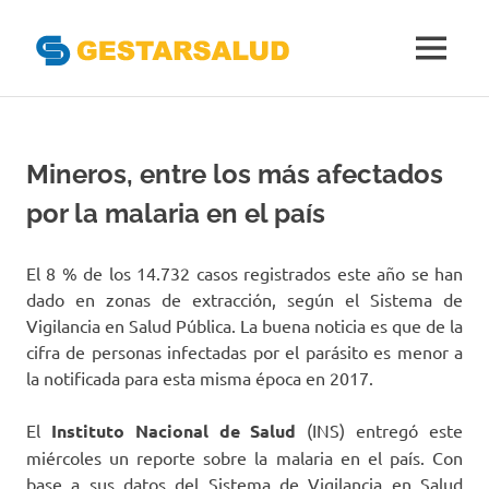
Gestarsal
MENÚ
Asociación
Saltar
de
al
Empresas
Gestoras
contenido
Mineros, entre los más afectados
del
Aseguramiento
por la malaria en el país
de
la
Salud
El 8 % de los 14.732 casos registrados este año se han
dado en zonas de extracción, según el Sistema de
Vigilancia en Salud Pública. La buena noticia es que de la
cifra de personas infectadas por el parásito es menor a
la notificada para esta misma época en 2017.
El
Instituto Nacional de Salud
(INS) entregó este
miércoles un reporte sobre la malaria en el país. Con
base a sus datos del Sistema de Vigilancia en Salud