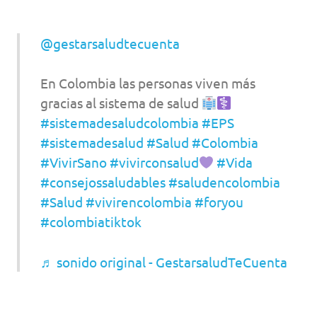
@gestarsaludtecuenta
En Colombia las personas viven más
gracias al sistema de salud
#sistemadesaludcolombia
#EPS
#sistemadesalud
#Salud
#Colombia
#VivirSano
#vivirconsalud
#Vida
#consejossaludables
#saludencolombia
#Salud
#vivirencolombia
#foryou
#colombiatiktok
♬ sonido original - GestarsaludTeCuenta