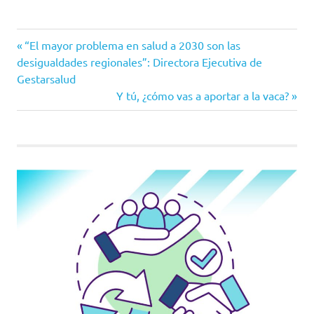
colombia
Entrada
Navegación
“El mayor problema en salud a 2030 son las
INS
anterior:
desigualdades regionales”: Directora Ejecutiva de
de
Gestarsalud
Instituto
Siguiente
Y tú, ¿cómo vas a aportar a la vaca?
Nacional
entradas
de Salud
entrada:
Malaria
salud