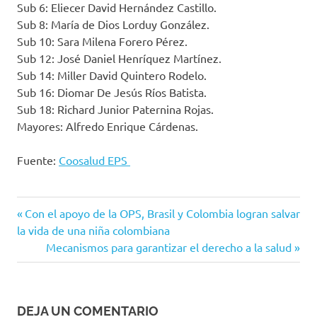
Sub 6: Eliecer David Hernández Castillo.
Sub 8: María de Dios Lorduy González.
Sub 10: Sara Milena Forero Pérez.
Sub 12: José Daniel Henríquez Martínez.
Sub 14: Miller David Quintero Rodelo.
Sub 16: Diomar De Jesús Ríos Batista.
Sub 18: Richard Junior Paternina Rojas.
Mayores: Alfredo Enrique Cárdenas.
Fuente:
Coosalud EPS
ajedrez
Entrada
Navegación
Con el apoyo de la OPS, Brasil y Colombia logran salvar
Coosalud
anterior:
la vida de una niña colombiana
de
Siguiente
Mecanismos para garantizar el derecho a la salud
Coosalud
entrada:
EPS
entradas
DEJA UN COMENTARIO