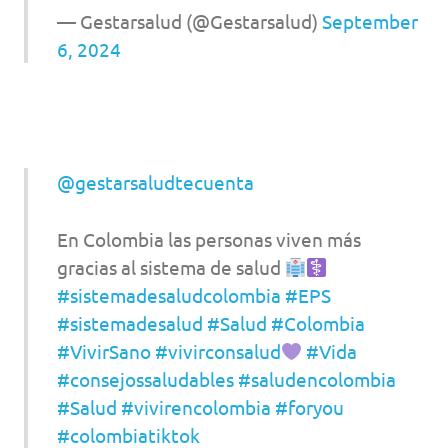
— Gestarsalud (@Gestarsalud)
September
6, 2024
@gestarsaludtecuenta
En Colombia las personas viven más
gracias al sistema de salud
#sistemadesaludcolombia
#EPS
#sistemadesalud
#Salud
#Colombia
#VivirSano
#vivirconsalud
#Vida
#consejossaludables
#saludencolombia
#Salud
#vivirencolombia
#foryou
#colombiatiktok