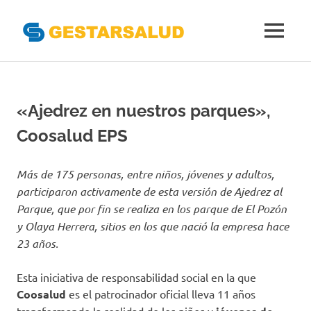
Gestarsal
MENÚ
Asociación
Saltar
de
al
Empresas
Gestoras
contenido
«Ajedrez en nuestros parques»,
del
Aseguramiento
Coosalud EPS
de
la
Salud
Más de 175 personas, entre niños, jóvenes y adultos,
participaron activamente de esta versión de Ajedrez al
Parque, que por fin se realiza en los parque de El Pozón
y Olaya Herrera, sitios en los que nació la empresa hace
23 años.
Esta iniciativa de responsabilidad social en la que
Coosalud
es el patrocinador oficial lleva 11 años