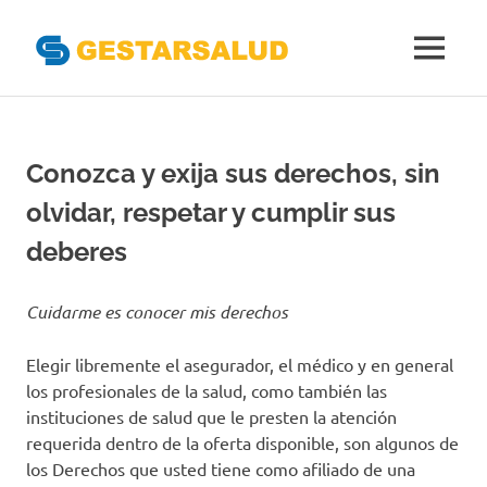
Gestarsal
MENÚ
Asociación
Saltar
de
al
Empresas
Gestoras
contenido
Conozca y exija sus derechos, sin
del
Aseguramiento
olvidar, respetar y cumplir sus
de
la
deberes
Salud
Cuidarme es conocer mis derechos
Elegir libremente el asegurador, el médico y en general
los profesionales de la salud, como también las
instituciones de salud que le presten la atención
requerida dentro de la oferta disponible, son algunos de
los Derechos que usted tiene como afiliado de una