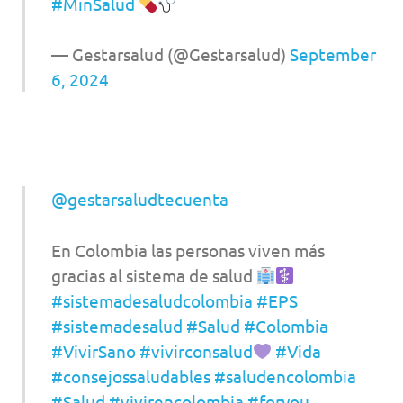
#MinSalud
— Gestarsalud (@Gestarsalud)
September
6, 2024
@gestarsaludtecuenta
En Colombia las personas viven más
gracias al sistema de salud
#sistemadesaludcolombia
#EPS
#sistemadesalud
#Salud
#Colombia
#VivirSano
#vivirconsalud
#Vida
#consejossaludables
#saludencolombia
#Salud
#vivirencolombia
#foryou