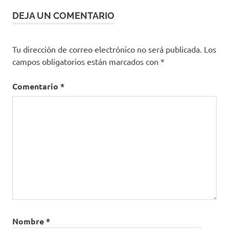
entradas
derechos
DEJA UN COMENTARIO
en salud
eps
Tu dirección de correo electrónico no será publicada.
Los
ips
campos obligatorios están marcados con
*
Comentario
*
Nombre
*