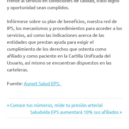
frente al servicio en condiciones de calidad, trato digno
y oportunidad sean cumplidos.
Infórmese sobre su plan de beneficios, nuestra red de
IPS, los mecanismos y procedimientos para acceder a los
servicios, así como las indicaciones acerca de las
entidades que prestan ayuda para exigir el
cumplimiento de los derechos que ostenta como
afiliado y como paciente en la Cartilla Unificada del
Usuario, así mismo se encuentran dispuestos en las
carteleras.
Fuente:
Asmet Salud EPS.
Asmet
Entrada
Navegación
Conoce tus números, mide tu presión arterial
Salud
anterior:
Siguiente
Saludvida EPS aumentará 10% sus afiliados
de
deberes
entrada:
en
salud