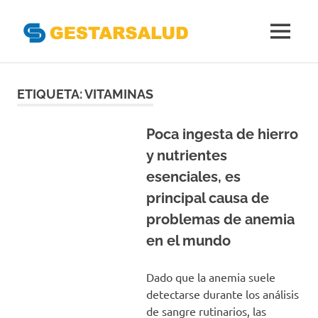
Gestarsal
MENÚ
Asociación
Saltar
de
Empresas
al
ETIQUETA:
VITAMINAS
Gestoras
contenido
del
Aseguramiento
Poca ingesta de hierro
de
y nutrientes
la
esenciales, es
Salud
principal causa de
problemas de anemia
en el mundo
Dado que la anemia suele
detectarse durante los análisis
de sangre rutinarios, las