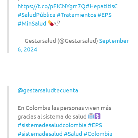
https://t.co/pEICNYgm7Q
#HepatitisC
#SaludPública
#Tratamientos
#EPS
#MinSalud
— Gestarsalud (@Gestarsalud)
September
6, 2024
@gestarsaludtecuenta
En Colombia las personas viven más
gracias al sistema de salud
#sistemadesaludcolombia
#EPS
#sistemadesalud
#Salud
#Colombia