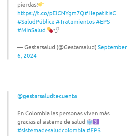
pierdas!
https://t.co/pEICNYgm7Q
#HepatitisC
#SaludPública
#Tratamientos
#EPS
#MinSalud
— Gestarsalud (@Gestarsalud)
September
6, 2024
@gestarsaludtecuenta
En Colombia las personas viven más
gracias al sistema de salud
#sistemadesaludcolombia
#EPS