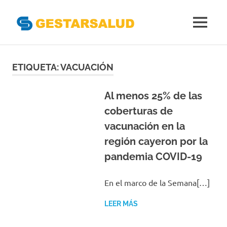
Gestarsal
MENÚ
Asociación
Saltar
de
Empresas
al
ETIQUETA:
VACUACIÓN
Gestoras
contenido
del
Aseguramiento
Al menos 25% de las
de
coberturas de
la
vacunación en la
Salud
región cayeron por la
pandemia COVID-19
En el marco de la Semana[…]
LEER MÁS