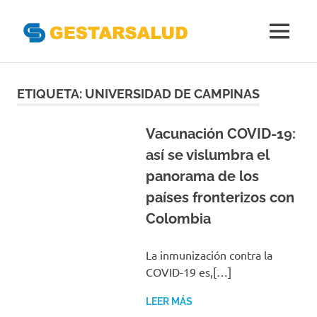
Gestarsal
MENÚ
Asociación
Saltar
de
Empresas
al
ETIQUETA:
UNIVERSIDAD DE CAMPINAS
Gestoras
contenido
del
Aseguramiento
Vacunación COVID-19:
de
así se vislumbra el
la
panorama de los
Salud
países fronterizos con
Colombia
La inmunización contra la
COVID-19 es,[…]
LEER MÁS