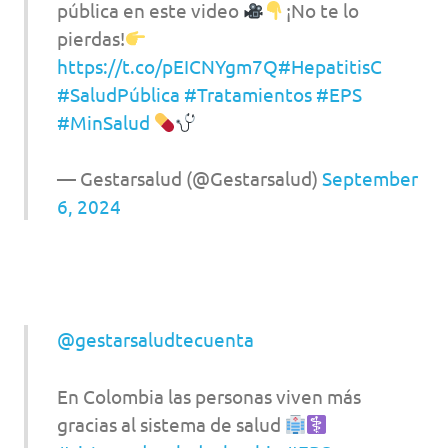
pública en este video
¡No te lo
pierdas!
https://t.co/pEICNYgm7Q
#HepatitisC
#SaludPública
#Tratamientos
#EPS
#MinSalud
— Gestarsalud (@Gestarsalud)
September
6, 2024
@gestarsaludtecuenta
En Colombia las personas viven más
gracias al sistema de salud