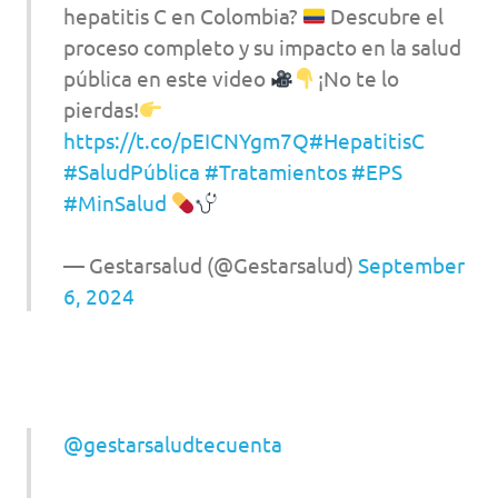
hepatitis C en Colombia?
Descubre el
proceso completo y su impacto en la salud
pública en este video
¡No te lo
pierdas!
https://t.co/pEICNYgm7Q
#HepatitisC
#SaludPública
#Tratamientos
#EPS
#MinSalud
— Gestarsalud (@Gestarsalud)
September
6, 2024
@gestarsaludtecuenta