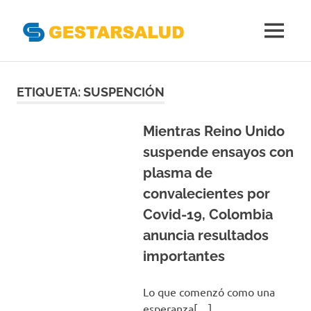
Gestarsal
MENÚ
Asociación
Saltar
de
Empresas
al
ETIQUETA:
SUSPENCIÓN
Gestoras
contenido
del
Aseguramiento
Mientras Reino Unido
de
suspende ensayos con
la
plasma de
Salud
convalecientes por
Covid-19, Colombia
anuncia resultados
importantes
Lo que comenzó como una
esperanza[…]