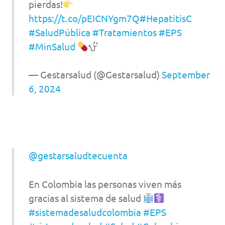
pierdas!
https://t.co/pEICNYgm7Q
#HepatitisC
#SaludPública
#Tratamientos
#EPS
#MinSalud
— Gestarsalud (@Gestarsalud)
September
6, 2024
@gestarsaludtecuenta
En Colombia las personas viven más
gracias al sistema de salud
#sistemadesaludcolombia
#EPS