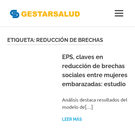
Gestarsal
MENÚ
Asociación
Saltar
de
Empresas
al
ETIQUETA:
REDUCCIÓN DE BRECHAS
Gestoras
contenido
del
Aseguramiento
EPS, claves en
de
reducción de brechas
la
sociales entre mujeres
Salud
embarazadas: estudio
Análisis destaca resultados del
modelo de[…]
LEER MÁS