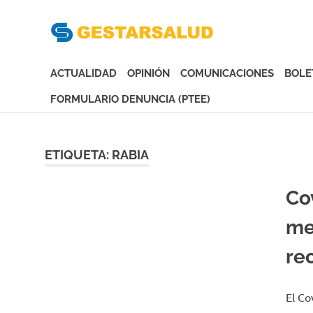
Gesta
Asociación
de
ACTUALIDAD
OPINIÓN
COMUNICACIONES
BOLE
Empresas
Gestoras
FORMULARIO DENUNCIA (PTEE)
del
Saltar
Aseguramiento
al
de
contenido
ETIQUETA:
RABIA
la
Salud
Co
me
rec
El Co