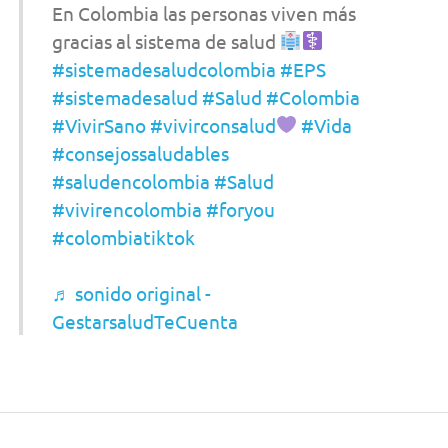
En Colombia las personas viven más
gracias al sistema de salud
#sistemadesaludcolombia
#EPS
#sistemadesalud
#Salud
#Colombia
#VivirSano
#vivirconsalud
#Vida
#consejossaludables
#saludencolombia
#Salud
#vivirencolombia
#foryou
#colombiatiktok
♬ sonido original -
GestarsaludTeCuenta