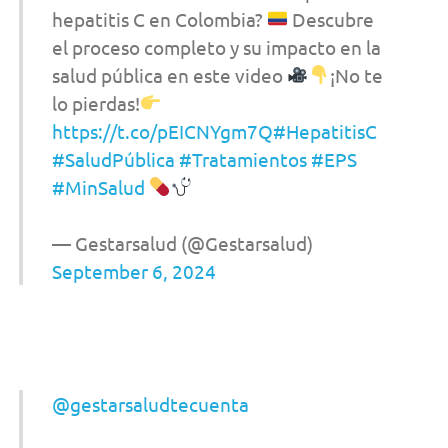
hepatitis C en Colombia?
Descubre
el proceso completo y su impacto en la
salud pública en este video
¡No te
lo pierdas!
https://t.co/pEICNYgm7Q
#HepatitisC
#SaludPública
#Tratamientos
#EPS
#MinSalud
— Gestarsalud (@Gestarsalud)
September 6, 2024
@gestarsaludtecuenta