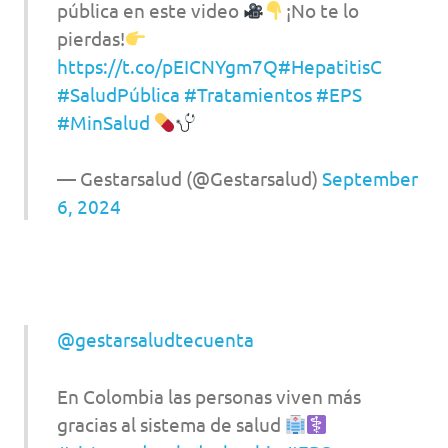
pública en este video
¡No te lo
pierdas!
https://t.co/pEICNYgm7Q
#HepatitisC
#SaludPública
#Tratamientos
#EPS
#MinSalud
— Gestarsalud (@Gestarsalud)
September
6, 2024
@gestarsaludtecuenta
En Colombia las personas viven más
gracias al sistema de salud