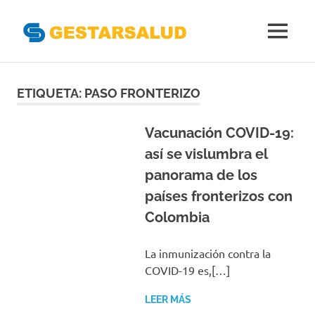
Gestarsal
MENÚ
Asociación
Saltar
de
Empresas
al
ETIQUETA:
PASO FRONTERIZO
Gestoras
contenido
del
Aseguramiento
Vacunación COVID-19:
de
así se vislumbra el
la
panorama de los
Salud
países fronterizos con
Colombia
La inmunización contra la
COVID-19 es,[…]
LEER MÁS