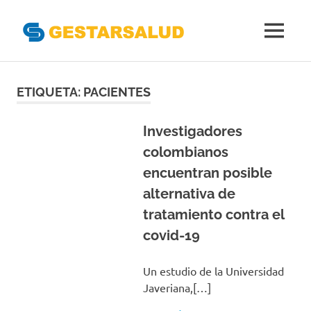
Gestarsal
MENÚ
Asociación
Saltar
de
Empresas
al
ETIQUETA:
PACIENTES
Gestoras
contenido
del
Aseguramiento
Investigadores
de
colombianos
la
encuentran posible
Salud
alternativa de
tratamiento contra el
covid-19
Un estudio de la Universidad
Javeriana,[…]