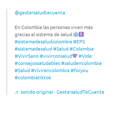
@gestarsaludtecuenta
En Colombia las personas viven más
gracias al sistema de salud
#sistemadesaludcolombia
#EPS
#sistemadesalud
#Salud
#Colombia
#VivirSano
#vivirconsalud
#Vida
#consejossaludables
#saludencolombia
#Salud
#vivirencolombia
#foryou
#colombiatiktok
♬ sonido original - GestarsaludTeCuenta