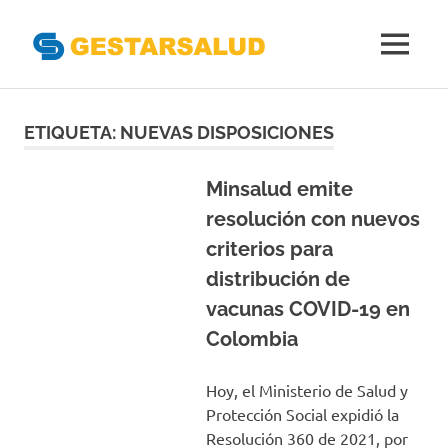
Gestarsal
MENÚ
Asociación
Saltar
de
Empresas
al
ETIQUETA:
NUEVAS DISPOSICIONES
Gestoras
contenido
del
Aseguramiento
Minsalud emite
de
resolución con nuevos
la
criterios para
Salud
distribución de
vacunas COVID-19 en
Colombia
Hoy, el Ministerio de Salud y
Protección Social expidió la
Resolución 360 de 2021, por