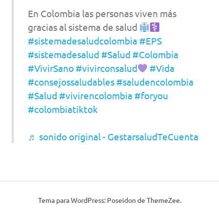
En Colombia las personas viven más
gracias al sistema de salud
#sistemadesaludcolombia
#EPS
#sistemadesalud
#Salud
#Colombia
#VivirSano
#vivirconsalud
#Vida
#consejossaludables
#saludencolombia
#Salud
#vivirencolombia
#foryou
#colombiatiktok
♬ sonido original - GestarsaludTeCuenta
Tema para WordPress: Poseidon de ThemeZee.