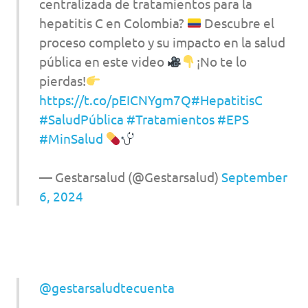
centralizada de tratamientos para la
hepatitis C en Colombia?
Descubre el
proceso completo y su impacto en la salud
pública en este video
¡No te lo
pierdas!
https://t.co/pEICNYgm7Q
#HepatitisC
#SaludPública
#Tratamientos
#EPS
#MinSalud
— Gestarsalud (@Gestarsalud)
September
6, 2024
@gestarsaludtecuenta