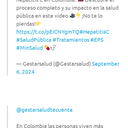
proceso completo y su impacto en la salud
pública en este video
¡No te lo
pierdas!
https://t.co/pEICNYgm7Q
#HepatitisC
#SaludPública
#Tratamientos
#EPS
#MinSalud
— Gestarsalud (@Gestarsalud)
September
6, 2024
@gestarsaludtecuenta
En Colombia las personas viven más