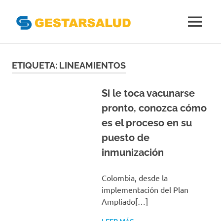
Gestarsal
MENÚ
Asociación
Saltar
de
Empresas
al
ETIQUETA:
LINEAMIENTOS
Gestoras
contenido
del
Aseguramiento
Si le toca vacunarse
de
pronto, conozca cómo
la
es el proceso en su
Salud
puesto de
inmunización
Colombia, desde la
implementación del Plan
Ampliado[…]