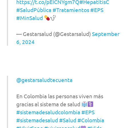
https://t.co/pEICNYgm7Q
#HepatitisC
#SaludPública
#Tratamientos
#EPS
#MinSalud
— Gestarsalud (@Gestarsalud)
September
6, 2024
@gestarsaludtecuenta
En Colombia las personas viven más
gracias al sistema de salud
#sistemadesaludcolombia
#EPS
#sistemadesalud
#Salud
#Colombia
#VivirSano
#vivirconsalud
#Vida