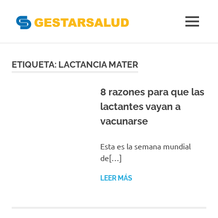
Gestarsal
MENÚ
Asociación
Saltar
de
Empresas
al
ETIQUETA:
LACTANCIA MATER
Gestoras
contenido
del
Aseguramiento
8 razones para que las
de
lactantes vayan a
la
vacunarse
Salud
Esta es la semana mundial
de[…]
LEER MÁS