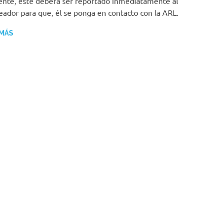
ente, este deberá ser reportado inmediatamente al
ador para que, él se ponga en contacto con la ARL.
 MÁS