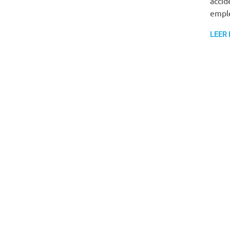
accid
emple
LEER