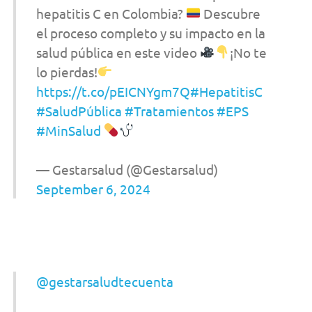
hepatitis C en Colombia?
Descubre
el proceso completo y su impacto en la
salud pública en este video
¡No te
lo pierdas!
https://t.co/pEICNYgm7Q
#HepatitisC
#SaludPública
#Tratamientos
#EPS
#MinSalud
— Gestarsalud (@Gestarsalud)
September 6, 2024
@gestarsaludtecuenta