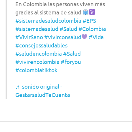
En Colombia las personas viven más
gracias al sistema de salud
#sistemadesaludcolombia
#EPS
#sistemadesalud
#Salud
#Colombia
#VivirSano
#vivirconsalud
#Vida
#consejossaludables
#saludencolombia
#Salud
#vivirencolombia
#foryou
#colombiatiktok
♬ sonido original -
GestarsaludTeCuenta