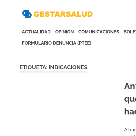
Gesta
Asociación
de
ACTUALIDAD
OPINIÓN
COMUNICACIONES
BOLE
Empresas
Gestoras
FORMULARIO DENUNCIA (PTEE)
del
Saltar
Aseguramiento
al
de
contenido
ETIQUETA:
INDICACIONES
la
Salud
An
qu
ha
Al mo