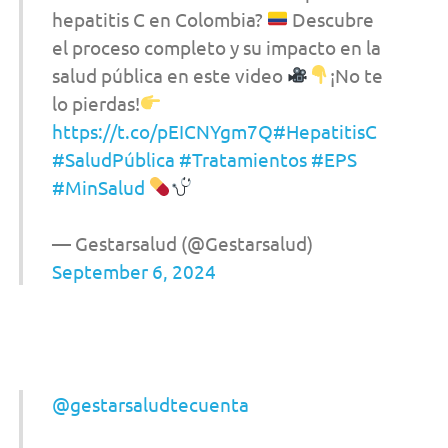
hepatitis C en Colombia?
Descubre
el proceso completo y su impacto en la
salud pública en este video
¡No te
lo pierdas!
https://t.co/pEICNYgm7Q
#HepatitisC
#SaludPública
#Tratamientos
#EPS
#MinSalud
— Gestarsalud (@Gestarsalud)
September 6, 2024
@gestarsaludtecuenta