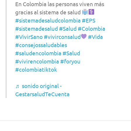
En Colombia las personas viven más
gracias al sistema de salud
#sistemadesaludcolombia
#EPS
#sistemadesalud
#Salud
#Colombia
#VivirSano
#vivirconsalud
#Vida
#consejossaludables
#saludencolombia
#Salud
#vivirencolombia
#foryou
#colombiatiktok
♬ sonido original -
GestarsaludTeCuenta