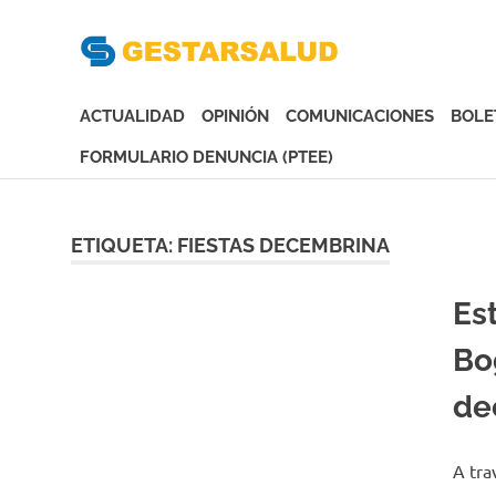
Gesta
Asociación
de
ACTUALIDAD
OPINIÓN
COMUNICACIONES
BOLE
Empresas
Gestoras
FORMULARIO DENUNCIA (PTEE)
del
Saltar
Aseguramiento
al
de
contenido
ETIQUETA:
FIESTAS DECEMBRINA
la
Salud
Es
Bo
de
A tra