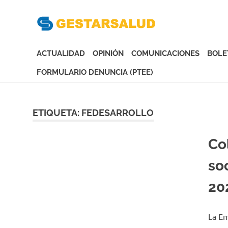
Gesta
Asociación
de
ACTUALIDAD
OPINIÓN
COMUNICACIONES
BOLE
Empresas
Gestoras
FORMULARIO DENUNCIA (PTEE)
del
Saltar
Aseguramiento
al
de
contenido
ETIQUETA:
FEDESARROLLO
la
Salud
Co
so
20
La Em