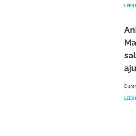
LEER
An
Ma
sa
aj
Duran
LEER