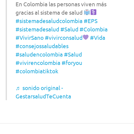
En Colombia las personas viven más
gracias al sistema de salud
#sistemadesaludcolombia
#EPS
#sistemadesalud
#Salud
#Colombia
#VivirSano
#vivirconsalud
#Vida
#consejossaludables
#saludencolombia
#Salud
#vivirencolombia
#foryou
#colombiatiktok
♬ sonido original -
GestarsaludTeCuenta