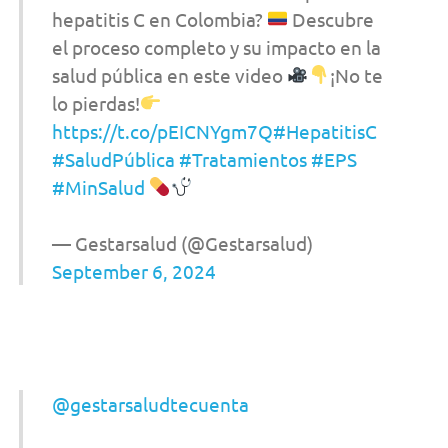
hepatitis C en Colombia?
Descubre
el proceso completo y su impacto en la
salud pública en este video
¡No te
lo pierdas!
https://t.co/pEICNYgm7Q
#HepatitisC
#SaludPública
#Tratamientos
#EPS
#MinSalud
— Gestarsalud (@Gestarsalud)
September 6, 2024
@gestarsaludtecuenta