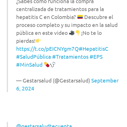
¿Sabes cómo funciona la compra
centralizada de tratamientos para la
hepatitis C en Colombia?
Descubre el
proceso completo y su impacto en la salud
pública en este video
¡No te lo
pierdas!
https://t.co/pEICNYgm7Q
#HepatitisC
#SaludPública
#Tratamientos
#EPS
#MinSalud
— Gestarsalud (@Gestarsalud)
September
6, 2024
@gestarsaludtecuenta