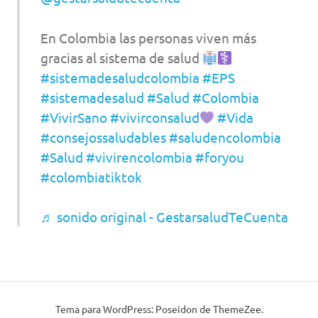
En Colombia las personas viven más
gracias al sistema de salud
#sistemadesaludcolombia
#EPS
#sistemadesalud
#Salud
#Colombia
#VivirSano
#vivirconsalud
#Vida
#consejossaludables
#saludencolombia
#Salud
#vivirencolombia
#foryou
#colombiatiktok
♬ sonido original - GestarsaludTeCuenta
Tema para WordPress: Poseidon de ThemeZee.