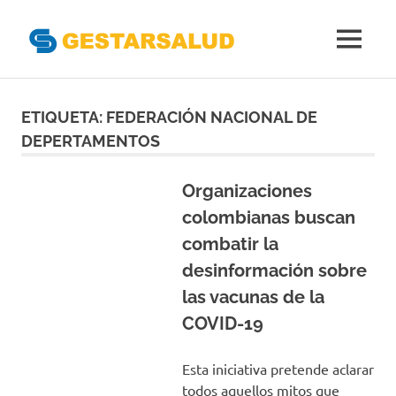
Gestarsal
MENÚ
Asociación
Saltar
de
Empresas
al
ETIQUETA:
FEDERACIÓN NACIONAL DE
Gestoras
contenido
DEPERTAMENTOS
del
Aseguramiento
de
Organizaciones
la
colombianas buscan
Salud
combatir la
desinformación sobre
las vacunas de la
COVID-19
Esta iniciativa pretende aclarar
todos aquellos mitos que