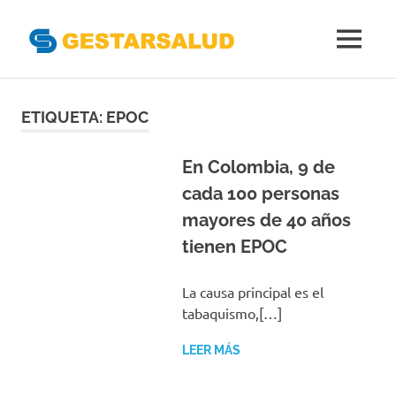
Gestarsal
MENÚ
Asociación
Saltar
de
Empresas
al
ETIQUETA:
EPOC
Gestoras
contenido
del
Aseguramiento
En Colombia, 9 de
de
cada 100 personas
la
mayores de 40 años
Salud
tienen EPOC
La causa principal es el
tabaquismo,[…]
LEER MÁS