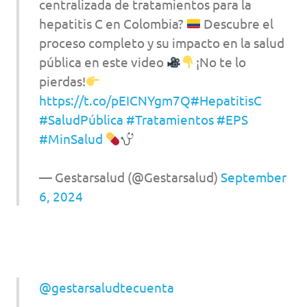
centralizada de tratamientos para la
hepatitis C en Colombia?
Descubre el
proceso completo y su impacto en la salud
pública en este video
¡No te lo
pierdas!
https://t.co/pEICNYgm7Q
#HepatitisC
#SaludPública
#Tratamientos
#EPS
#MinSalud
— Gestarsalud (@Gestarsalud)
September
6, 2024
@gestarsaludtecuenta