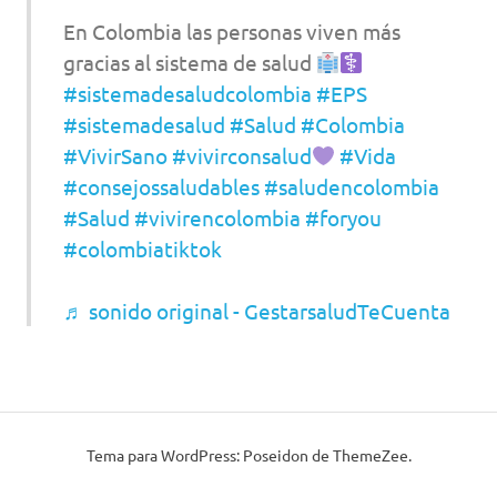
En Colombia las personas viven más
gracias al sistema de salud
#sistemadesaludcolombia
#EPS
#sistemadesalud
#Salud
#Colombia
#VivirSano
#vivirconsalud
#Vida
#consejossaludables
#saludencolombia
#Salud
#vivirencolombia
#foryou
#colombiatiktok
♬ sonido original - GestarsaludTeCuenta
Tema para WordPress: Poseidon de ThemeZee.