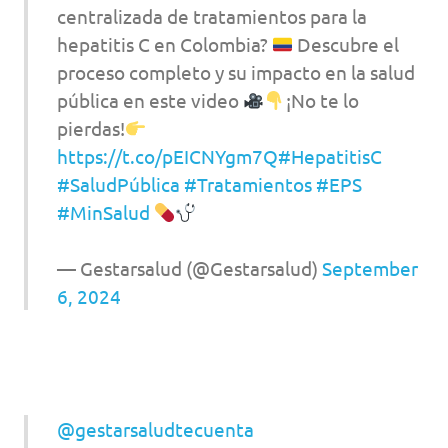
centralizada de tratamientos para la
hepatitis C en Colombia?
Descubre el
proceso completo y su impacto en la salud
pública en este video
¡No te lo
pierdas!
https://t.co/pEICNYgm7Q
#HepatitisC
#SaludPública
#Tratamientos
#EPS
#MinSalud
— Gestarsalud (@Gestarsalud)
September
6, 2024
@gestarsaludtecuenta