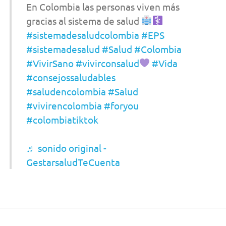
En Colombia las personas viven más
gracias al sistema de salud
#sistemadesaludcolombia
#EPS
#sistemadesalud
#Salud
#Colombia
#VivirSano
#vivirconsalud
#Vida
#consejossaludables
#saludencolombia
#Salud
#vivirencolombia
#foryou
#colombiatiktok
♬ sonido original -
GestarsaludTeCuenta