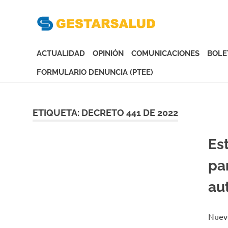
Gesta
Asociación
de
ACTUALIDAD
OPINIÓN
COMUNICACIONES
BOLE
Empresas
Gestoras
FORMULARIO DENUNCIA (PTEE)
del
Saltar
Aseguramiento
al
de
contenido
ETIQUETA:
DECRETO 441 DE 2022
la
Salud
Es
pa
au
Nuevo