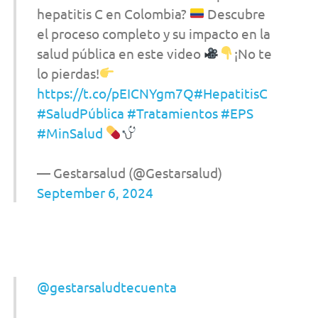
hepatitis C en Colombia?
Descubre
el proceso completo y su impacto en la
salud pública en este video
¡No te
lo pierdas!
https://t.co/pEICNYgm7Q
#HepatitisC
#SaludPública
#Tratamientos
#EPS
#MinSalud
— Gestarsalud (@Gestarsalud)
September 6, 2024
@gestarsaludtecuenta