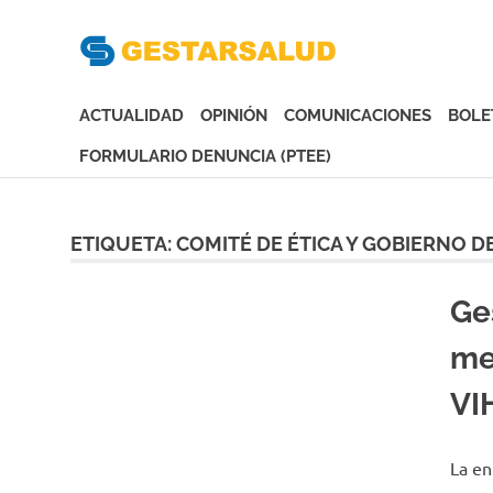
Gesta
Asociación
de
ACTUALIDAD
OPINIÓN
COMUNICACIONES
BOLE
Empresas
Gestoras
FORMULARIO DENUNCIA (PTEE)
del
Saltar
Aseguramiento
al
de
contenido
ETIQUETA:
COMITÉ DE ÉTICA Y GOBIERNO 
la
Salud
Ge
me
VIH
La en