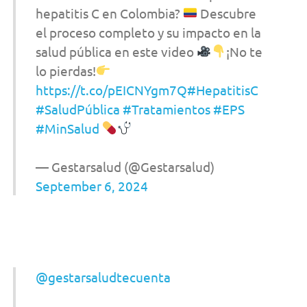
hepatitis C en Colombia?
Descubre
el proceso completo y su impacto en la
salud pública en este video
¡No te
lo pierdas!
https://t.co/pEICNYgm7Q
#HepatitisC
#SaludPública
#Tratamientos
#EPS
#MinSalud
— Gestarsalud (@Gestarsalud)
September 6, 2024
@gestarsaludtecuenta