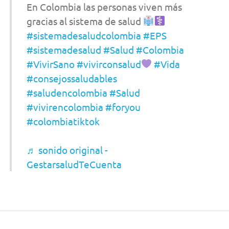
En Colombia las personas viven más
gracias al sistema de salud
#sistemadesaludcolombia
#EPS
#sistemadesalud
#Salud
#Colombia
#VivirSano
#vivirconsalud
#Vida
#consejossaludables
#saludencolombia
#Salud
#vivirencolombia
#foryou
#colombiatiktok
♬ sonido original -
GestarsaludTeCuenta