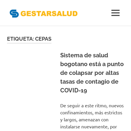
Gestarsal
MENÚ
Asociación
Saltar
de
Empresas
al
ETIQUETA:
CEPAS
Gestoras
contenido
del
Aseguramiento
Sistema de salud
de
bogotano está a punto
la
de colapsar por altas
Salud
tasas de contagio de
COVID-19
De seguir a este ritmo, nuevos
confinamientos, más estrictos
y largos, amenazan con
instalarse nuevamente, por