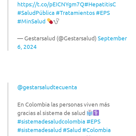
https://t.co/pEICNYgm7Q
#HepatitisC
#SaludPública
#Tratamientos
#EPS
#MinSalud
— Gestarsalud (@Gestarsalud)
September
6, 2024
@gestarsaludtecuenta
En Colombia las personas viven más
gracias al sistema de salud
#sistemadesaludcolombia
#EPS
#sistemadesalud
#Salud
#Colombia