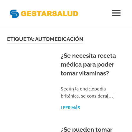
Gestarsal
MENÚ
Asociación
Saltar
de
Empresas
al
ETIQUETA:
AUTOMEDICACIÓN
Gestoras
contenido
del
Aseguramiento
¿Se necesita receta
de
médica para poder
la
tomar vitaminas?
Salud
Según la enciclopedia
británica, se considera[…]
LEER MÁS
¿Se pueden tomar