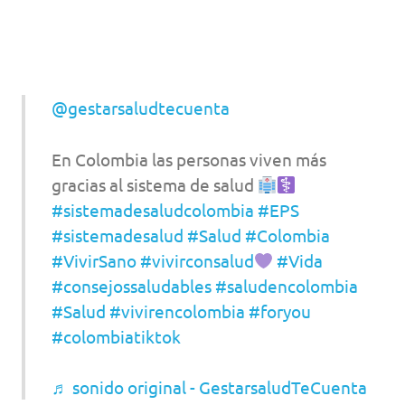
@gestarsaludtecuenta
En Colombia las personas viven más
gracias al sistema de salud
#sistemadesaludcolombia
#EPS
#sistemadesalud
#Salud
#Colombia
#VivirSano
#vivirconsalud
#Vida
#consejossaludables
#saludencolombia
#Salud
#vivirencolombia
#foryou
#colombiatiktok
♬ sonido original - GestarsaludTeCuenta