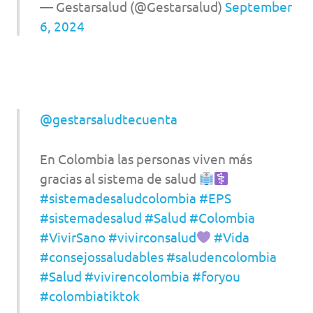
— Gestarsalud (@Gestarsalud)
September
6, 2024
@gestarsaludtecuenta
En Colombia las personas viven más
gracias al sistema de salud
#sistemadesaludcolombia
#EPS
#sistemadesalud
#Salud
#Colombia
#VivirSano
#vivirconsalud
#Vida
#consejossaludables
#saludencolombia
#Salud
#vivirencolombia
#foryou
#colombiatiktok