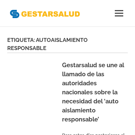
Gestarsal
MENÚ
Asociación
Saltar
de
Empresas
al
ETIQUETA:
AUTOAISLAMIENTO
Gestoras
contenido
RESPONSABLE
del
Aseguramiento
de
Gestarsalud se une al
la
llamado de las
Salud
autoridades
nacionales sobre la
necesidad del ‘auto
aislamiento
responsable’
Para estos días posteriores al