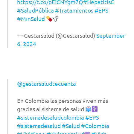
https://t.co/pEICNYgm7Q
#HepatitisC
#SaludPública
#Tratamientos
#EPS
#MinSalud
— Gestarsalud (@Gestarsalud)
September
6, 2024
@gestarsaludtecuenta
En Colombia las personas viven más
gracias al sistema de salud
#sistemadesaludcolombia
#EPS
#sistemadesalud
#Salud
#Colombia
#VivirSano
#vivirconsalud
#Vida