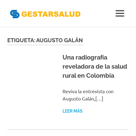
Gestarsal
MENÚ
Asociación
Saltar
de
Empresas
al
ETIQUETA:
AUGUSTO GALÁN
Gestoras
contenido
del
Aseguramiento
Una radiografía
de
reveladora de la salud
la
rural en Colombia
Salud
Reviva la entrevista con
Augusto Galán,[…]
LEER MÁS