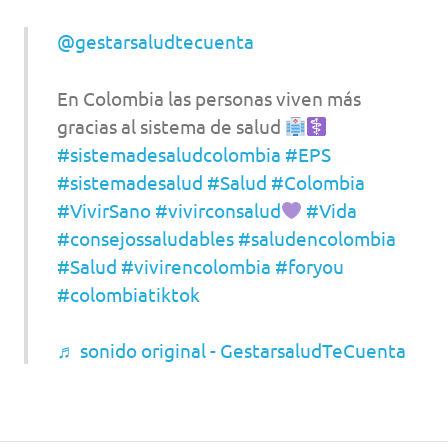
@gestarsaludtecuenta
En Colombia las personas viven más
gracias al sistema de salud
#sistemadesaludcolombia
#EPS
#sistemadesalud
#Salud
#Colombia
#VivirSano
#vivirconsalud
#Vida
#consejossaludables
#saludencolombia
#Salud
#vivirencolombia
#foryou
#colombiatiktok
♬ sonido original - GestarsaludTeCuenta