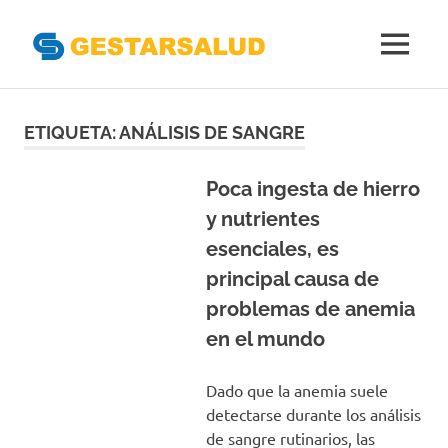
Gestarsal
MENÚ
Asociación
Saltar
de
Empresas
al
ETIQUETA:
ANÁLISIS DE SANGRE
Gestoras
contenido
del
Aseguramiento
Poca ingesta de hierro
de
y nutrientes
la
esenciales, es
Salud
principal causa de
problemas de anemia
en el mundo
Dado que la anemia suele
detectarse durante los análisis
de sangre rutinarios, las